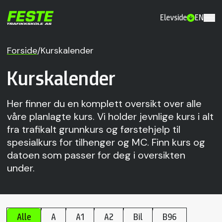
Elevside
EN
Forside
/
Kurskalender
Kurskalender
Her finner du en komplett oversikt over alle
våre planlagte kurs. Vi holder jevnlige kurs i alt
fra trafikalt grunnkurs og førstehjelp til
spesialkurs for tilhenger og MC. Finn kurs og
datoen som passer for deg i oversikten
under.
Alle
A
A1
A2
Bil
B96