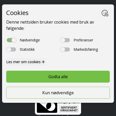
Ta førerkort
Kurs
Priser
Elevside
Nyttig info
Om oss
Kontakt
© 2026 Festetrafikkskole AS
Personvern