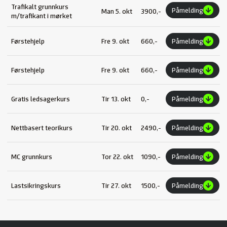
Trafikalt grunnkurs
Påmelding
Man 5. okt
3900,-
m/trafikant i mørket
Førstehjelp
Fre 9. okt
660,-
Påmelding
Førstehjelp
Fre 9. okt
660,-
Påmelding
Gratis ledsagerkurs
Tir 13. okt
0,-
Påmelding
Nettbasert teorikurs
Tir 20. okt
2490,-
Påmelding
MC grunnkurs
Tor 22. okt
1090,-
Påmelding
Lastsikringskurs
Tir 27. okt
1500,-
Påmelding