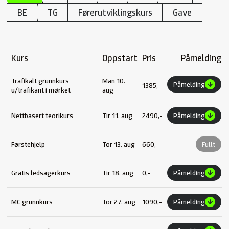
BE
TG
Førerutviklingskurs
Gave
Kurs
Oppstart
Pris
Påmelding
Trafikalt grunnkurs
Man 10.
Påmelding
1385,-
u/trafikant i mørket
aug
Nettbasert teorikurs
Tir 11. aug
2490,-
Påmelding
Førstehjelp
Tor 13. aug
660,-
Fullt
Gratis ledsagerkurs
Tir 18. aug
0,-
Påmelding
MC grunnkurs
Tor 27. aug
1090,-
Påmelding