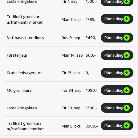
Lastsikringskurs
Tir 1. sep
1500,-
Påmelding
Trafikalt grunnkurs
Påmelding
Man 7. sep
1385,-
u/trafikant i mørket
Nettbasert teorikurs
Ons 9. sep
2490,-
Påmelding
Førstehjelp
Man 14. sep
660,-
Påmelding
Gratis ledsagerkurs
Tir 15. sep
0,-
Påmelding
MC grunnkurs
Tor 24. sep
1090,-
Påmelding
Lastsikringskurs
Tir 29. sep
1500,-
Påmelding
Trafikalt grunnkurs
Påmelding
Man 5. okt
3900,-
m/trafikant i mørket