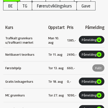
BE
TG
Førerutviklingskurs
Gave
Kurs
Oppstart
Pris
Påmelding
Trafikalt grunnkurs
Man 10.
Påmelding
1385,-
u/trafikant i mørket
aug
Nettbasert teorikurs
Tir 11. aug
2490,-
Påmelding
Førstehjelp
Tor 13. aug
660,-
Fullt
Gratis ledsagerkurs
Tir 18. aug
0,-
Påmelding
MC grunnkurs
Tor 27. aug
1090,-
Påmelding