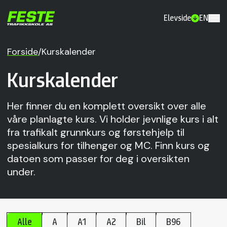
Elevside
EN
Forside
/
Kurskalender
Kurskalender
Her finner du en komplett oversikt over alle
våre planlagte kurs. Vi holder jevnlige kurs i alt
fra trafikalt grunnkurs og førstehjelp til
spesialkurs for tilhenger og MC. Finn kurs og
datoen som passer for deg i oversikten
under.
Alle
A
A1
A2
Bil
B96