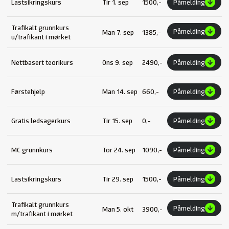
Lastsikringskurs
Tir 1. sep
1500,-
Påmelding
Trafikalt grunnkurs
Påmelding
Man 7. sep
1385,-
u/trafikant i mørket
Nettbasert teorikurs
Ons 9. sep
2490,-
Påmelding
Førstehjelp
Man 14. sep
660,-
Påmelding
Gratis ledsagerkurs
Tir 15. sep
0,-
Påmelding
MC grunnkurs
Tor 24. sep
1090,-
Påmelding
Lastsikringskurs
Tir 29. sep
1500,-
Påmelding
Trafikalt grunnkurs
Påmelding
Man 5. okt
3900,-
m/trafikant i mørket