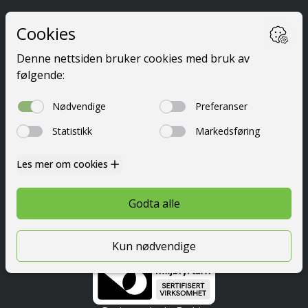
Ta førerkort
Kurs
Priser
Elevside
Nyttig info
Om oss
Kontakt
© 2026 Festetrafikkskole AS
Personvern