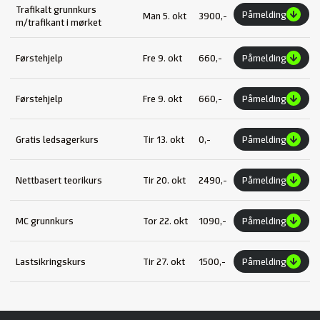
Trafikalt grunnkurs
Påmelding
Man 5. okt
3900,-
m/trafikant i mørket
Førstehjelp
Fre 9. okt
660,-
Påmelding
Førstehjelp
Fre 9. okt
660,-
Påmelding
Gratis ledsagerkurs
Tir 13. okt
0,-
Påmelding
Nettbasert teorikurs
Tir 20. okt
2490,-
Påmelding
MC grunnkurs
Tor 22. okt
1090,-
Påmelding
Lastsikringskurs
Tir 27. okt
1500,-
Påmelding