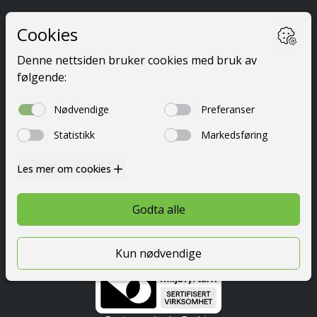
Ta førerkort
Kurs
Priser
Elevside
Nyttig info
Om oss
Kontakt
© 2026 Festetrafikkskole AS
Personvern