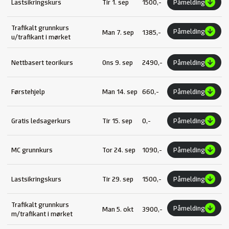
Lastsikringskurs
Tir 1. sep
1500,-
Påmelding
Trafikalt grunnkurs
Påmelding
Man 7. sep
1385,-
u/trafikant i mørket
Nettbasert teorikurs
Ons 9. sep
2490,-
Påmelding
Førstehjelp
Man 14. sep
660,-
Påmelding
Gratis ledsagerkurs
Tir 15. sep
0,-
Påmelding
MC grunnkurs
Tor 24. sep
1090,-
Påmelding
Lastsikringskurs
Tir 29. sep
1500,-
Påmelding
Trafikalt grunnkurs
Påmelding
Man 5. okt
3900,-
m/trafikant i mørket