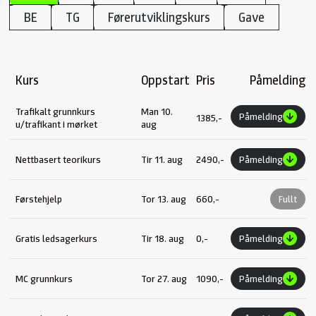
BE
TG
Førerutviklingskurs
Gave
Kurs
Oppstart
Pris
Påmelding
Trafikalt grunnkurs
Man 10.
Påmelding
1385,-
u/trafikant i mørket
aug
Nettbasert teorikurs
Tir 11. aug
2490,-
Påmelding
Førstehjelp
Tor 13. aug
660,-
Fullt
Gratis ledsagerkurs
Tir 18. aug
0,-
Påmelding
MC grunnkurs
Tor 27. aug
1090,-
Påmelding