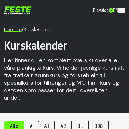
Elevside
EN
Forside
/
Kurskalender
Kurskalender
Her finner du en komplett oversikt over alle
våre planlagte kurs. Vi holder jevnlige kurs i alt
fra trafikalt grunnkurs og førstehjelp til
spesialkurs for tilhenger og MC. Finn kurs og
datoen som passer for deg i oversikten
under.
Alle
A
A1
A2
Bil
B96