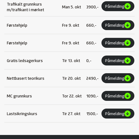
Trafikalt grunnkurs
Påmelding
Man 5. okt
3900,-
m/trafikant i mørket
Førstehjelp
Fre 9. okt
660,-
Påmelding
Førstehjelp
Fre 9. okt
660,-
Påmelding
Gratis ledsagerkurs
Tir 13. okt
0,-
Påmelding
Nettbasert teorikurs
Tir 20. okt
2490,-
Påmelding
MC grunnkurs
Tor 22. okt
1090,-
Påmelding
Lastsikringskurs
Tir 27. okt
1500,-
Påmelding