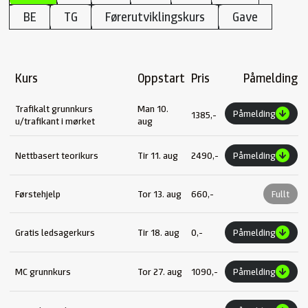
BE
TG
Førerutviklingskurs
Gave
Kurs
Oppstart
Pris
Påmelding
Trafikalt grunnkurs
Man 10.
Påmelding
1385,-
u/trafikant i mørket
aug
Nettbasert teorikurs
Tir 11. aug
2490,-
Påmelding
Førstehjelp
Tor 13. aug
660,-
Fullt
Gratis ledsagerkurs
Tir 18. aug
0,-
Påmelding
MC grunnkurs
Tor 27. aug
1090,-
Påmelding