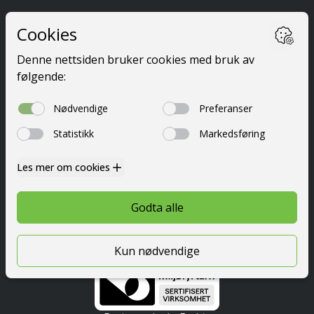
Ta førerkort
Kurs
Priser
Elevside
Nyttig info
Om oss
Kontakt
© 2026 Festetrafikkskole AS
Personvern