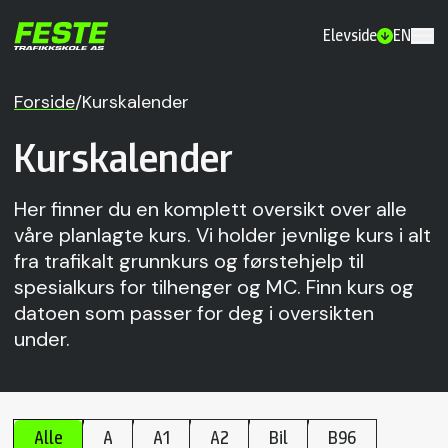
Elevside
EN
Forside
/
Kurskalender
Kurskalender
Her finner du en komplett oversikt over alle
våre planlagte kurs. Vi holder jevnlige kurs i alt
fra trafikalt grunnkurs og førstehjelp til
spesialkurs for tilhenger og MC. Finn kurs og
datoen som passer for deg i oversikten
under.
Alle
A
A1
A2
Bil
B96