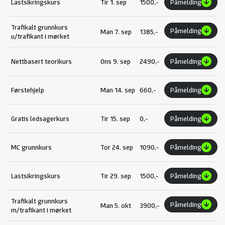
Lastsikringskurs
Tir 1. sep
1500,-
Påmelding
Trafikalt grunnkurs
Påmelding
Man 7. sep
1385,-
u/trafikant i mørket
Nettbasert teorikurs
Ons 9. sep
2490,-
Påmelding
Førstehjelp
Man 14. sep
660,-
Påmelding
Gratis ledsagerkurs
Tir 15. sep
0,-
Påmelding
MC grunnkurs
Tor 24. sep
1090,-
Påmelding
Lastsikringskurs
Tir 29. sep
1500,-
Påmelding
Trafikalt grunnkurs
Påmelding
Man 5. okt
3900,-
m/trafikant i mørket