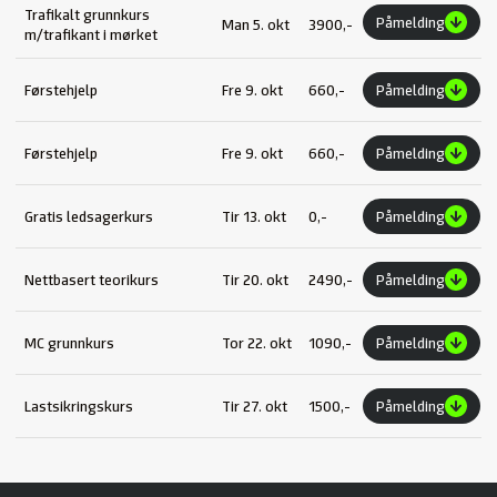
Trafikalt grunnkurs
Påmelding
Man 5. okt
3900,-
m/trafikant i mørket
Førstehjelp
Fre 9. okt
660,-
Påmelding
Førstehjelp
Fre 9. okt
660,-
Påmelding
Gratis ledsagerkurs
Tir 13. okt
0,-
Påmelding
Nettbasert teorikurs
Tir 20. okt
2490,-
Påmelding
MC grunnkurs
Tor 22. okt
1090,-
Påmelding
Lastsikringskurs
Tir 27. okt
1500,-
Påmelding