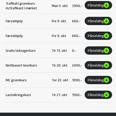
Trafikalt grunnkurs
Påmelding
Man 5. okt
3900,-
m/trafikant i mørket
Førstehjelp
Fre 9. okt
660,-
Påmelding
Førstehjelp
Fre 9. okt
660,-
Påmelding
Gratis ledsagerkurs
Tir 13. okt
0,-
Påmelding
Nettbasert teorikurs
Tir 20. okt
2490,-
Påmelding
MC grunnkurs
Tor 22. okt
1090,-
Påmelding
Lastsikringskurs
Tir 27. okt
1500,-
Påmelding