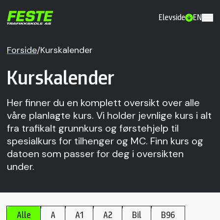
Elevside
EN
Forside
/
Kurskalender
Kurskalender
Her finner du en komplett oversikt over alle
våre planlagte kurs. Vi holder jevnlige kurs i alt
fra trafikalt grunnkurs og førstehjelp til
spesialkurs for tilhenger og MC. Finn kurs og
datoen som passer for deg i oversikten
under.
Alle
A
A1
A2
Bil
B96