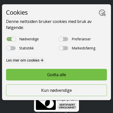
Ta førerkort
Kurs
Priser
Elevside
Nyttig info
Om oss
Kontakt
© 2026 Festetrafikkskole AS
Personvern