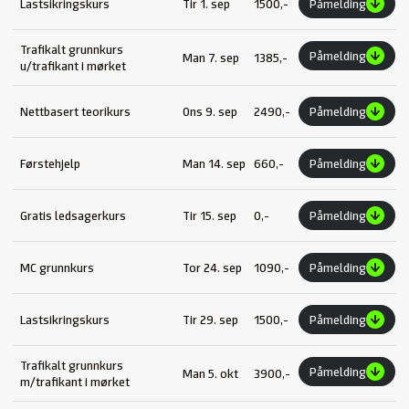
Lastsikringskurs
Tir 1. sep
1500,-
Påmelding
Trafikalt grunnkurs
Påmelding
Man 7. sep
1385,-
u/trafikant i mørket
Nettbasert teorikurs
Ons 9. sep
2490,-
Påmelding
Førstehjelp
Man 14. sep
660,-
Påmelding
Gratis ledsagerkurs
Tir 15. sep
0,-
Påmelding
MC grunnkurs
Tor 24. sep
1090,-
Påmelding
Lastsikringskurs
Tir 29. sep
1500,-
Påmelding
Trafikalt grunnkurs
Påmelding
Man 5. okt
3900,-
m/trafikant i mørket