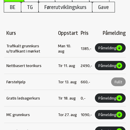
BE
TG
Førerutviklingskurs
Gave
Kurs
Oppstart
Pris
Påmelding
Trafikalt grunnkurs
Man 10.
Påmelding
1385,-
u/trafikant i mørket
aug
Nettbasert teorikurs
Tir 11. aug
2490,-
Påmelding
Førstehjelp
Tor 13. aug
660,-
Fullt
Gratis ledsagerkurs
Tir 18. aug
0,-
Påmelding
MC grunnkurs
Tor 27. aug
1090,-
Påmelding