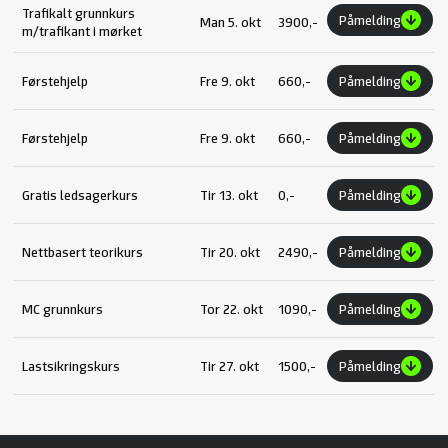
Trafikalt grunnkurs
Påmelding
Man 5. okt
3900,-
m/trafikant i mørket
Førstehjelp
Fre 9. okt
660,-
Påmelding
Førstehjelp
Fre 9. okt
660,-
Påmelding
Gratis ledsagerkurs
Tir 13. okt
0,-
Påmelding
Nettbasert teorikurs
Tir 20. okt
2490,-
Påmelding
MC grunnkurs
Tor 22. okt
1090,-
Påmelding
Lastsikringskurs
Tir 27. okt
1500,-
Påmelding