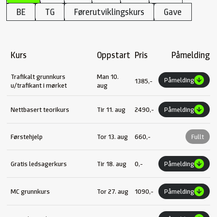
BE
TG
Førerutviklingskurs
Gave
Kurs
Oppstart
Pris
Påmelding
Trafikalt grunnkurs
Man 10.
Påmelding
1385,-
u/trafikant i mørket
aug
Nettbasert teorikurs
Tir 11. aug
2490,-
Påmelding
Førstehjelp
Tor 13. aug
660,-
Fullt
Gratis ledsagerkurs
Tir 18. aug
0,-
Påmelding
MC grunnkurs
Tor 27. aug
1090,-
Påmelding