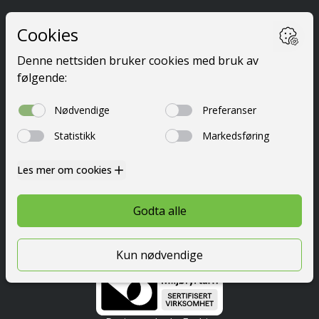
Ta førerkort
Kurs
Priser
Elevside
Nyttig info
Om oss
Kontakt
© 2026 Festetrafikkskole AS
Personvern