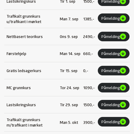
Lastsikringskurs
Tir 1. sep
1500,-
Påmelding
Trafikalt grunnkurs
Påmelding
Man 7. sep
1385,-
u/trafikant i mørket
Nettbasert teorikurs
Ons 9. sep
2490,-
Påmelding
Førstehjelp
Man 14. sep
660,-
Påmelding
Gratis ledsagerkurs
Tir 15. sep
0,-
Påmelding
MC grunnkurs
Tor 24. sep
1090,-
Påmelding
Lastsikringskurs
Tir 29. sep
1500,-
Påmelding
Trafikalt grunnkurs
Påmelding
Man 5. okt
3900,-
m/trafikant i mørket