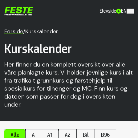
Elevside
EN
Forside
/
Kurskalender
Kurskalender
Her finner du en komplett oversikt over alle
våre planlagte kurs. Vi holder jevnlige kurs i alt
fra trafikalt grunnkurs og førstehjelp til
spesialkurs for tilhenger og MC. Finn kurs og
datoen som passer for deg i oversikten
under.
Alle
A
A1
A2
Bil
B96