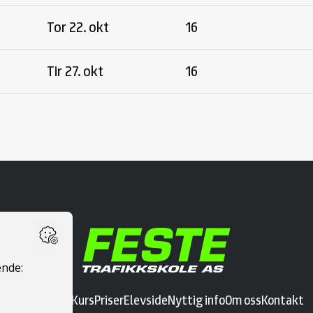
Tor 22. okt
16
Tir 27. okt
16
Ta førerkort
Kurs
Priser
Elevside
Nyttig info
Om oss
Kontakt