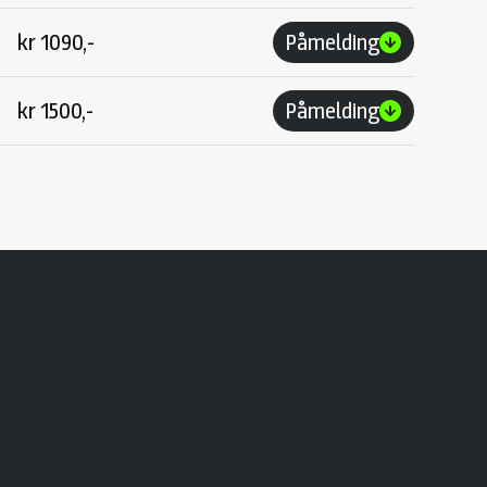
kr
1090,-
Påmelding
kr
1500,-
Påmelding