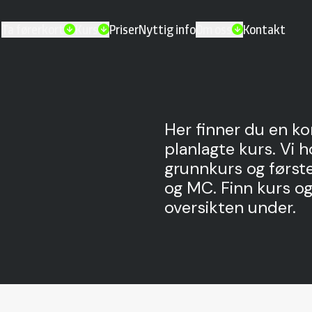
Ta førerkort
Kurs
Priser
Nyttig info
Om oss
Kontakt
Her finner du en ko
planlagte kurs. Vi ho
grunnkurs og førsteh
og MC. Finn kurs o
oversikten under.