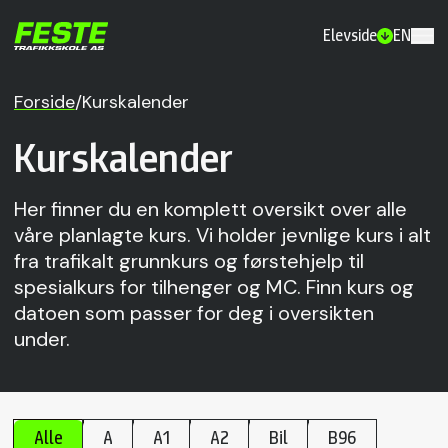
Elevside
EN
Forside
/
Kurskalender
Kurskalender
Her finner du en komplett oversikt over alle
våre planlagte kurs. Vi holder jevnlige kurs i alt
fra trafikalt grunnkurs og førstehjelp til
spesialkurs for tilhenger og MC. Finn kurs og
datoen som passer for deg i oversikten
under.
Alle
A
A1
A2
Bil
B96