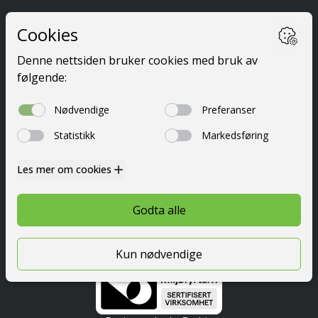
Ta førerkort
Kurs
Priser
Elevside
Nyttig info
Om oss
Kontakt
© 2026 Festetrafikkskole AS
Personvern