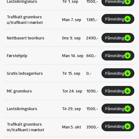
Lastsikringskurs
Tir 1. sep
1500,-
Påmelding
Trafikalt grunnkurs
Påmelding
Man 7. sep
1385,-
u/trafikant i mørket
Nettbasert teorikurs
Ons 9. sep
2490,-
Påmelding
Førstehjelp
Man 14. sep
660,-
Påmelding
Gratis ledsagerkurs
Tir 15. sep
0,-
Påmelding
MC grunnkurs
Tor 24. sep
1090,-
Påmelding
Lastsikringskurs
Tir 29. sep
1500,-
Påmelding
Trafikalt grunnkurs
Påmelding
Man 5. okt
3900,-
m/trafikant i mørket