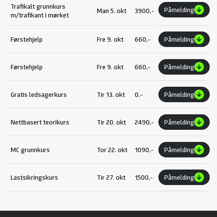
Trafikalt grunnkurs
Påmelding
Man 5. okt
3900,-
m/trafikant i mørket
Førstehjelp
Fre 9. okt
660,-
Påmelding
Førstehjelp
Fre 9. okt
660,-
Påmelding
Gratis ledsagerkurs
Tir 13. okt
0,-
Påmelding
Nettbasert teorikurs
Tir 20. okt
2490,-
Påmelding
MC grunnkurs
Tor 22. okt
1090,-
Påmelding
Lastsikringskurs
Tir 27. okt
1500,-
Påmelding