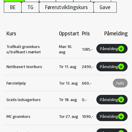
BE
TG
Førerutviklingskurs
Gave
Kurs
Oppstart
Pris
Påmelding
Trafikalt grunnkurs
Man 10.
Påmelding
1385,-
u/trafikant i mørket
aug
Nettbasert teorikurs
Tir 11. aug
2490,-
Påmelding
Førstehjelp
Tor 13. aug
660,-
Fullt
Gratis ledsagerkurs
Tir 18. aug
0,-
Påmelding
MC grunnkurs
Tor 27. aug
1090,-
Påmelding