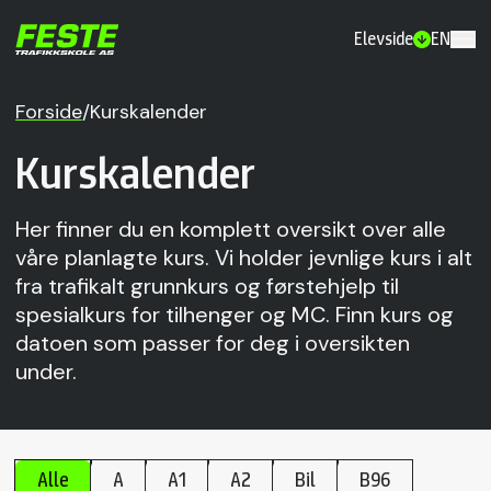
Elevside
EN
Forside
/
Kurskalender
Kurskalender
Her finner du en komplett oversikt over alle
våre planlagte kurs. Vi holder jevnlige kurs i alt
fra trafikalt grunnkurs og førstehjelp til
spesialkurs for tilhenger og MC. Finn kurs og
datoen som passer for deg i oversikten
under.
Alle
A
A1
A2
Bil
B96