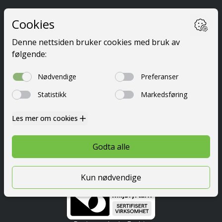
Ta førerkort
Kurs
Priser
Elevside
Nyttig info
Om oss
Kontakt
© 2026 Festetrafikkskole AS
Personvern