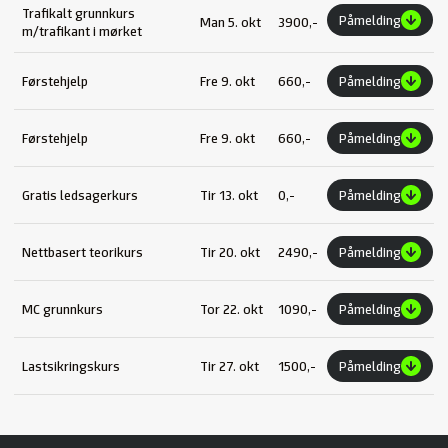
Trafikalt grunnkurs
Påmelding
Man 5. okt
3900,-
m/trafikant i mørket
Førstehjelp
Fre 9. okt
660,-
Påmelding
Førstehjelp
Fre 9. okt
660,-
Påmelding
Gratis ledsagerkurs
Tir 13. okt
0,-
Påmelding
Nettbasert teorikurs
Tir 20. okt
2490,-
Påmelding
MC grunnkurs
Tor 22. okt
1090,-
Påmelding
Lastsikringskurs
Tir 27. okt
1500,-
Påmelding