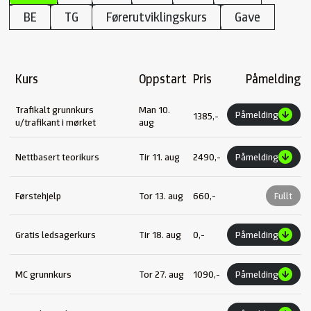
BE
TG
Førerutviklingskurs
Gave
Kurs
Oppstart
Pris
Påmelding
Trafikalt grunnkurs
Man 10.
Påmelding
1385,-
u/trafikant i mørket
aug
Nettbasert teorikurs
Tir 11. aug
2490,-
Påmelding
Førstehjelp
Tor 13. aug
660,-
Fullt
Gratis ledsagerkurs
Tir 18. aug
0,-
Påmelding
MC grunnkurs
Tor 27. aug
1090,-
Påmelding