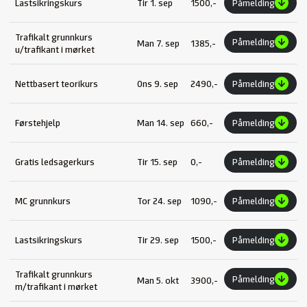
Lastsikringskurs
Tir 1. sep
1500,-
Påmelding
Trafikalt grunnkurs
Påmelding
Man 7. sep
1385,-
u/trafikant i mørket
Nettbasert teorikurs
Ons 9. sep
2490,-
Påmelding
Førstehjelp
Man 14. sep
660,-
Påmelding
Gratis ledsagerkurs
Tir 15. sep
0,-
Påmelding
MC grunnkurs
Tor 24. sep
1090,-
Påmelding
Lastsikringskurs
Tir 29. sep
1500,-
Påmelding
Trafikalt grunnkurs
Påmelding
Man 5. okt
3900,-
m/trafikant i mørket