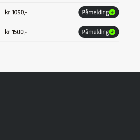
kr
1090,-
Påmelding
kr
1500,-
Påmelding