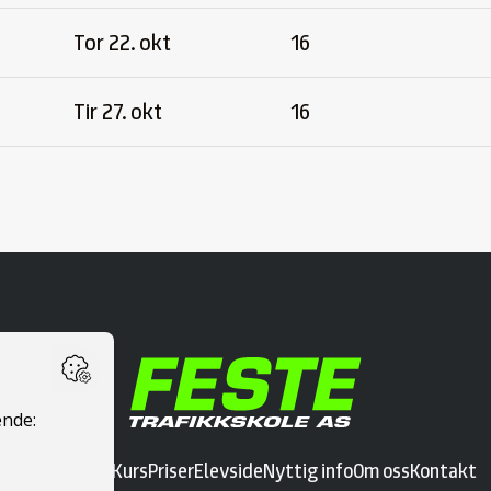
Tor 22. okt
16
Tir 27. okt
16
Ta førerkort
Kurs
Priser
Elevside
Nyttig info
Om oss
Kontakt