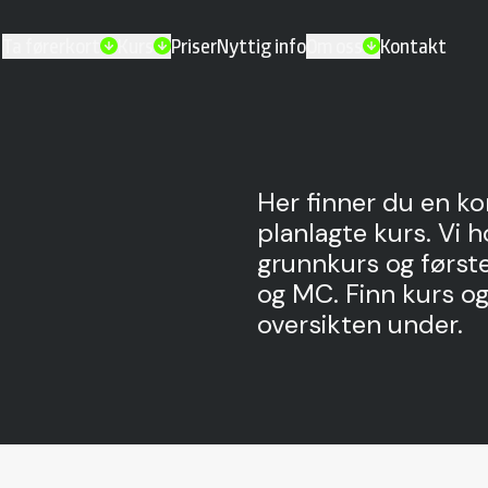
Ta førerkort
Kurs
Priser
Nyttig info
Om oss
Kontakt
Her finner du en ko
planlagte kurs. Vi ho
grunnkurs og førsteh
og MC. Finn kurs o
oversikten under.