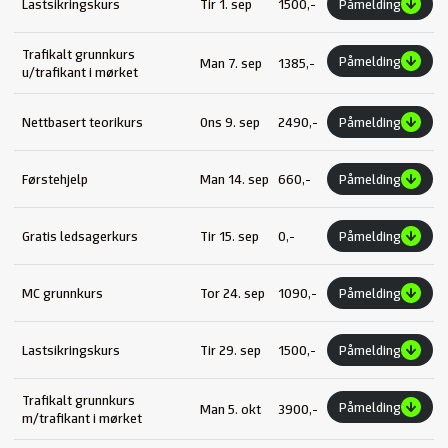
Lastsikringskurs
Tir 1. sep
1500,-
Påmelding
Trafikalt grunnkurs
Påmelding
Man 7. sep
1385,-
u/trafikant i mørket
Nettbasert teorikurs
Ons 9. sep
2490,-
Påmelding
Førstehjelp
Man 14. sep
660,-
Påmelding
Gratis ledsagerkurs
Tir 15. sep
0,-
Påmelding
MC grunnkurs
Tor 24. sep
1090,-
Påmelding
Lastsikringskurs
Tir 29. sep
1500,-
Påmelding
Trafikalt grunnkurs
Påmelding
Man 5. okt
3900,-
m/trafikant i mørket